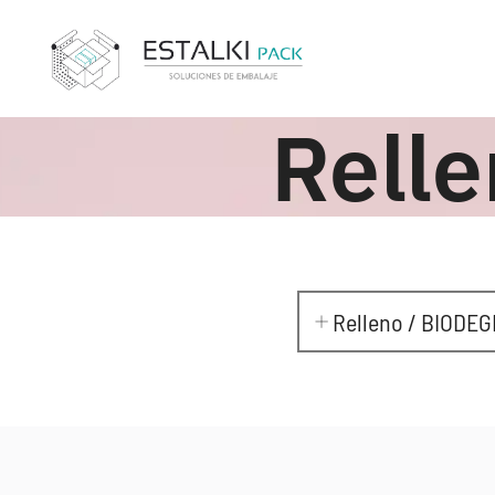
Rell
Relleno / BIODE