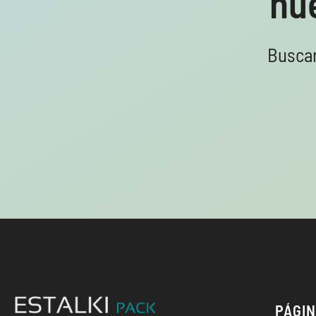
nu
Buscar
PÁGI