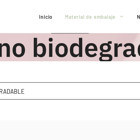
Inicio
Material de embalaje
N
eno biodegra
GRADABLE